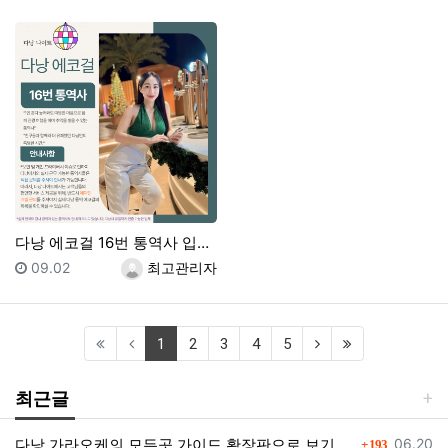
다낭 에코걸 16번 통역사 입니다.
등록일
등록자
09.02
최고관리자
(current)
(next)
(last)
1
2
3
4
5
최근글
댓글
등록일
다낭 가라오케의 모든곳 가이드 확장판으로 보기쉽게 정리
06.20
193