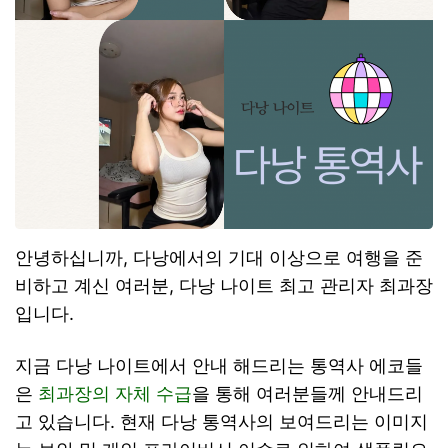
안녕하십니까, 다낭에서의 기대 이상으로 여행을 준
비하고 계신 여러분, 다낭 나이트 최고 관리자 최과장
입니다.
지금 다낭 나이트에서 안내 해드리는 통역사 에코들
은
최과장의 자체 수급
을 통해 여러분들께 안내드리
고 있습니다
.
현재 다낭 통역사의 보여드리는 이미지