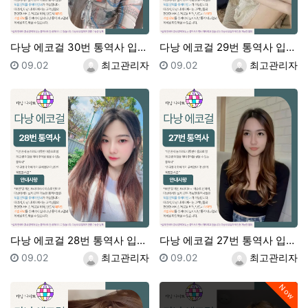
다낭 에코걸 30번 통역사 입니다.
다낭 에코걸 29번 통역사 입니다.
등록일
등록자
등록일
등록자
09.02
최고관리자
09.02
최고관리자
다낭 에코걸 28번 통역사 입니다.
다낭 에코걸 27번 통역사 입니다.
등록일
등록자
등록일
등록자
09.02
최고관리자
09.02
최고관리자
Now