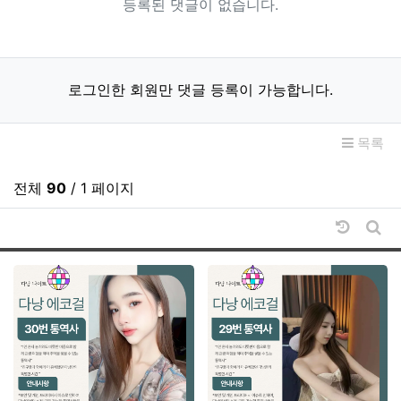
등록된 댓글이 없습니다.
로그인한 회원만 댓글 등록이 가능합니다.
목록
전체
90
/ 1 페이지
날짜순 
게시