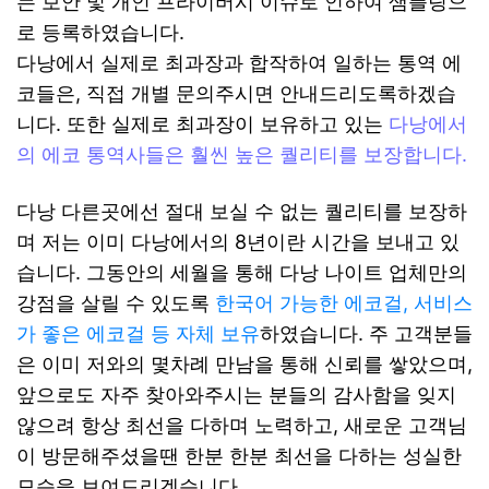
는 보안 및 개인 프라이버시 이슈로 인하여 샘플링으
로 등록하였습니다.
다낭에서 실제로 최과장과 합작하여 일하는 통역 에
코들은,
직접 개별 문의
주시면 안내드리도록하겠습
니다. 또한 실제로 최과장이 보유하고 있는
다
낭에서
의 에코 통역사들은 훨씬 높은 퀄리티를 보장합니다.
다낭 다른곳에선 절대 보실 수 없는 퀄리티를 보장하
며 저는 이미 다낭에서의 8년이란 시간을 보내고 있
습니다. 그동안의 세월을 통해 다낭 나이트 업체만의
강점을 살릴 수 있도록
한국어 가능한 에코걸, 서비스
가 좋은 에코걸 등 자체 보유
하였습니다. 주 고객분들
은 이미 저와의 몇차례 만남을 통해 신뢰를 쌓았으며,
앞으로도 자주 찾아와주시는 분들의 감사함을 잊지
않으려 항상 최선을 다하며 노력하고, 새로운 고객님
이 방문해주셨을땐 한분 한분 최선을 다하는 성실한
모습을 보여드리겠습니다.