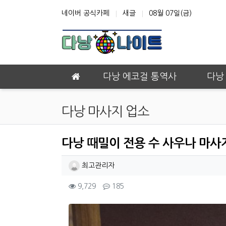
상단 네비
네이버 공식카페
새글
08월 07일(금)
메인 메뉴
다낭 에코걸 통역사
다낭
다낭 마사지 업소
다낭 때밀이 전용 수 사우나 마사
작성자 정보
작성
최고관리자
컨텐츠 정보
조회
댓글
9,729
185
본문