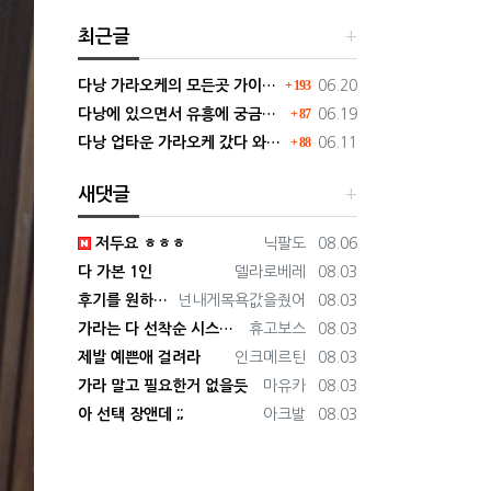
최근글
댓글
등록일
다낭 가라오케의 모든곳 가이드 확장판으로 보기쉽게 정리
193
06.20
댓글
등록일
다낭에 있으면서 유흥에 궁금했던 거 딱 정리해드림 필독하셈
87
06.19
댓글
등록일
다낭 업타운 가라오케 갔다 와봤는데 현재 1티어 미쳤다. 직접 가봐라.
88
06.11
새댓글
등록자
등록일
저두요 ㅎㅎㅎ
닉팔도
08.06
등록자
등록일
다 가본 1인
델라로베레
08.03
등록자
등록일
후기를 원하시면 저에게로
넌내게목욕값을줬어
08.03
등록자
등록일
가라는 다 선착순 시스템인가요 ?
휴고보스
08.03
등록자
등록일
제발 예쁜애 걸려라
인크메르틴
08.03
등록자
등록일
가라 말고 필요한거 없을듯
마유카
08.03
등록자
등록일
아 선택 장앤데 ;;
아크발
08.03