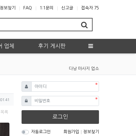
정보찾기
FAQ
1:1문의
신고글
접속자 75
어 업체
후기 게시판
다낭 마사지 업소
필수
아이디
필수
비밀번호
01:41
목록
로그인
자동로그인
회원가입
정보찾기