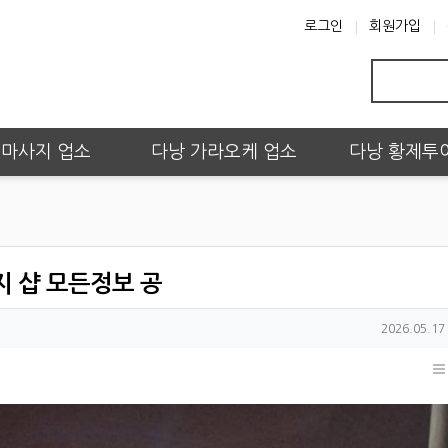
로그인
회원가입
 마사지 업소
다낭 가라오케 업소
다낭 황제투
지 샵 모든정보 공
작성일
2026.05.17 