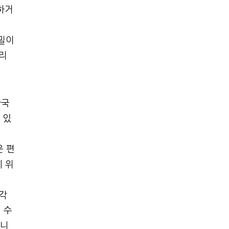
하거
때밀이
리
한국
 있
운 편
에 위
각
 수
입니