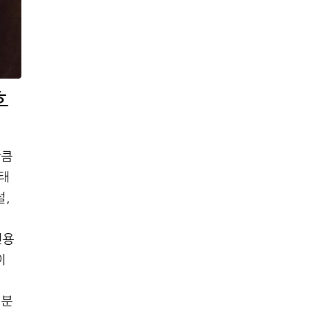
후
만큼
태
,
전용
이
 분