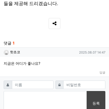
들을 제공해 드리겠습니다.
SNS 공유
관련자료
댓글
1
핫초코님의 댓글
작성일
핫초코
2025.08.07 14:47
지금은 어디가 좋나요?
답글
댓글쓰기
필수
필수
이름
비밀번호
등록