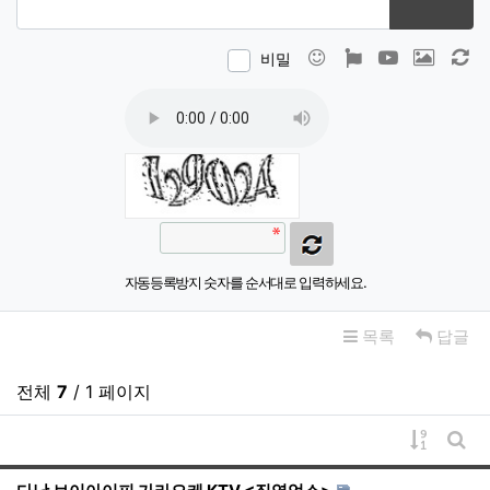
이모티콘
폰트어썸
동영상
이미지
새
비밀
자동등록방지 숫자를 순서대로 입력하세요.
목록
답글
전체
7
/ 1 페이지
게시물 
게시