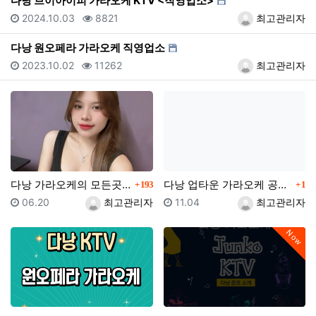
다낭 브이아이피 가라오케 KTV <직영업소>
등록일
조회
등록자
2024.10.03
8821
최고관리자
다낭 원오페라 가라오케 직영업소
등록일
조회
등록자
2023.10.02
11262
최고관리자
댓글
댓글
다낭 가라오케의 모든곳 가이드 확장판으로 보기쉽게 정리
다낭 업타운 가라오케 공식업체
193
1
등록일
등록자
등록일
등록자
06.20
최고관리자
11.04
최고관리자
Now