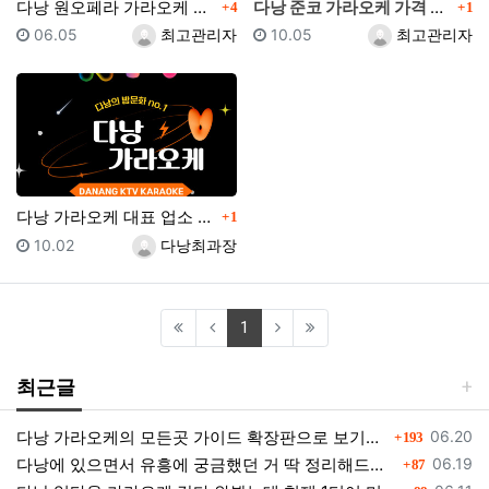
댓글
댓글
다낭 원오페라 가라오케 시스템 설명 및 이용시 주의사항…
다낭 준코 가라오케 가격 및 장단점 알아보기
4
1
등록일
등록자
등록일
등록자
06.05
최고관리자
10.05
최고관리자
댓글
다낭 가라오케 대표 업소 안내 및 꿀팁 정리
1
등록일
등록자
10.02
다낭최과장
(current)
1
최근글
댓글
등록일
다낭 가라오케의 모든곳 가이드 확장판으로 보기쉽게 정리
06.20
193
댓글
등록일
다낭에 있으면서 유흥에 궁금했던 거 딱 정리해드림 필독하셈
06.19
87
댓글