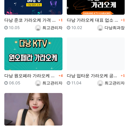
댓글
댓글
다낭 준코 가라오케 가격 및 장단점 알아보기
다낭 가라오케 대표 업소 안내 및 꿀팁 정리
1
1
등록일
등록자
등록일
등록자
10.05
최고관리자
10.02
다낭최과장
댓글
댓글
다낭 원오페라 가라오케 시스템 설명 및 이용시 주의사항…
다낭 업타운 가라오케 공식업체
4
1
등록일
등록자
등록일
등록자
06.05
최고관리자
11.04
최고관리자