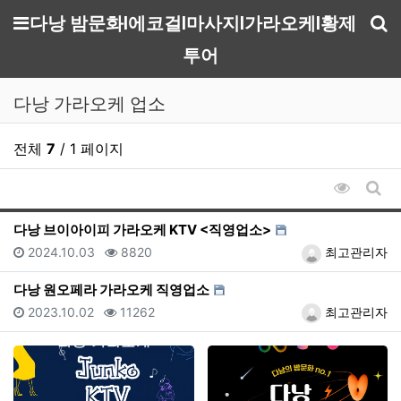
메뉴
다낭 밤문화I에코걸I마사지I가라오케I황제
기
투어
다낭 가라오케 업소
전체
7
/ 1 페이지
조회순 
게시
다낭 브이아이피 가라오케 KTV <직영업소>
등록일
조회
등록자
2024.10.03
8820
최고관리자
다낭 원오페라 가라오케 직영업소
등록일
조회
등록자
2023.10.02
11262
최고관리자