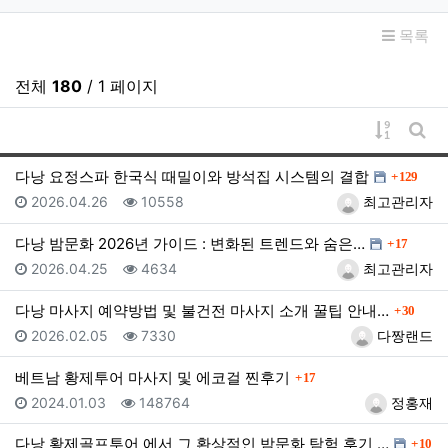
목록
전체
180
/ 1 페이지
게시물 
게시
댓글
다낭 요정스파 한국식 때밀이와 방석집 시스템의 결합
129
등록일
조회
등록자
2026.04.26
10558
최고관리자
댓글
다낭 밤문화 2026년 가이드 : 변화된 트렌드와 숨은…
17
등록일
조회
등록자
2026.04.25
4634
최고관리자
댓글
다낭 마사지 예약방법 및 불건전 마사지 소개 꿀팁 안내…
30
등록일
조회
등록자
2026.02.05
7330
다짱랜드
댓글
베트남 황제투어 마사지 및 에코걸 찐후기
17
등록일
조회
등록자
2024.01.03
148764
정홍재
댓글
다낭 황제골프투어 에서 그 환상적인 밤문화 탐험 후기 …
10