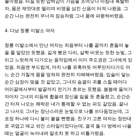
몰아쳤음
.
터질 듯한 압박감이 가슴을 조여오다 마침내 폭발하
자
,
몸은 제멋대로 떨리며 비명을 삼킨 신음이 터져 나왔음
.
그
순간 나는 완전히 무너져 짐승처럼 그녀 품에 파묻혀버렸음
.
4.
다낭 청룡 이발소 여자
청룡 이발소에서 만난 여자는 처음부터 나를 끝까지 흔들어 놓
을 줄 알았던 듯했음
.
길게 뻗은 다리
,
살짝 비웃는 듯한 눈빛
,
그
리고 느릿하게 다가오는 움직임에서 이미 주도권은 그녀에게 있
었음
.
처음엔 부드럽게
,
마치 나를 유혹하듯 어루만지다가도 어
느 순간 거칠게 몸을 덮쳐와 완전히 지배해버렸음
.
입술이 닿는
순간 심장이 멎을 것 같았고
,
그녀의 숨결이 귀를 스칠 때마다
머리끝에서부터 발끝까지 전기가 흐르는 듯했음
.
붐붐에 들어가
자마자 그녀의 리듬에 휩쓸려 정신을 잃을 듯 흔들렸고
,
순간순
간 터져 나오는 쾌락은 내가 통제할 수 없는 파도 같았음
.
끝나
고 나서도 그녀는 장난스러운 눈빛으로 나를 쓰다듬었는데
,
그
표정 하나에 다시 불이 붙을 뻔했음
.
친구가 고른 여자는 정반대
로 귀엽고 애교 섞인 스타일이었다는데
,
결국 둘 다 방에서 나올
때는 얼굴이 녹아내려 말조차 못 하고 비틀거렸음
.