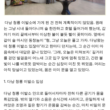
다낭 청룡 이발소에 가게 된 건 전혀 계획적이지 않았음
.
원래
는 그냥 시내 돌아다니며 술 한잔하고 호텔 들어가려 했는데
,
갑
자기 머리 끝에서부터 이상한 불이 붙듯 삘이 꽂히더라
.
옆에서
같이 술 마시던 동창놈이
“
형
,
그냥 오늘은 풀고 가자
.
다낭왔는
데 청룡 이발소 있잖아
”
라고 한마디 던지는데
,
그 순간 이미 마
음속에서 대답은 끝나 있었다
. ‘
그래
,
오늘은 미쳐보자
.’
길거리
를 걷던 발걸음이 어느새 그곳 입구 앞에 멈춰 있었고
,
간판 불
빛이 나를 비웃듯 깜박이는 순간 심장이 미친 듯 뛰었음
.
머리는
아직 망설이고 있었는데
,
몸은 이미 문을 열고 있었다
.
1.
다낭 청룡 이발소 입성
다낭 청룡 이발소 안으로 들어서자마자 전혀 다른 공기가 몸을
휘감았음
.
밖의 열기와 소음은 순식간에 사라지고
,
은밀하게 내
려앉은 조명과 짙은 향기가 온몸을 감싸는 순간
,
마치 비밀의 문