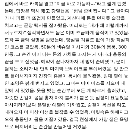
집에서 바로 카톡을 열고
“
지금 바로 가능하냐
”
라고 짧게 던졌
는데
,
답장은 역시 짧고 강렬했음
. “
형님 준비됩니다
.”
그 한마디
가 내 피를 더 뜨겁게 만들었고
,
계산대에 돈을 던지듯 술값을
치르고는 곧장 택시를 잡아탔음
.
머리로는
‘
내가 왜 이렇게까지
서두르지
?’
생각하면서도 몸은 이미 조급하게 움직이고 있었음
.
도착 후 금액 설명을 받았는데
,
망설일 겨를도 없이 가장 직설적
인 코스를 골랐음
. 50
분의 섹슈얼 마사지와
30
분의 붐붐
, 300
만동
.
그 순간 이미 나는 돈의 가치를 따지는 게 아니라 충동의
끝을 보고 싶었음
.
예약이 끝나자마자 내 방이 준비됐고
,
문이
닫히는 소리가 내 안의 마지막 브레이크를 부숴버렸음
.
방 안으
로 들어서자마자 긴장과 흥분이 동시에 몰려왔음
.
침대 옆에 놓
인 조명은 붉게 번지고 있었고
,
그녀는 이미 미소를 지으며 내
앞에 서 있었음
.
옷을 벗는 순간부터 모든 게 빠르게 흘러갔고
,
따뜻한 손길이 몸을 훑자 마치 불씨가 붙은 듯 심장이 요동쳤음
.
마사지라기보다 은밀한 예열에 가까웠고
,
숨결이 목선을 타고
내려오자 더 이상 이성을 붙잡을 수 없었음
.
머릿속은 하얘지고
,
오직 충동만이 몸을 이끌어갔음
.
결국 현실에서 가장 짙은 욕망
으로 터져버리는 순간을 만들어낸 거였음
.