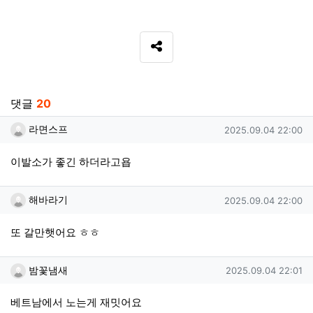
SNS 공유
관련자료
댓글
20
라면스프님의 댓글
작성일
라면스프
2025.09.04 22:00
이발소가 좋긴 하더라고욥
해바라기님의 댓글
작성일
해바라기
2025.09.04 22:00
또 갈만햇어요 ㅎㅎ
밤꽃냄새님의 댓글
작성일
밤꽃냄새
2025.09.04 22:01
베트남에서 노는게 재밋어요