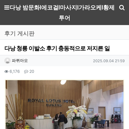
메뉴
다낭 밤문화I에코걸I마사지I가라오케I황제
기
투어
후기 게시판
다낭 청룡 이발소 후기 충동적으로 저지른 일
작성자 정보
작성
작성일
파퀴아오
2025.09.04 21:59
컨텐츠 정보
조회
댓글
6,176
20
본문