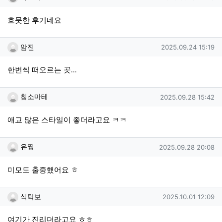
흐뭇한 후기네요
암진님의 댓글
작성일
암진
2025.09.24 15:19
한번씩 떠오르는 곳...
침소마테님의 댓글
작성일
침소마테
2025.09.28 15:42
애교 많은 스타일이 좋더라고요 ㅋㅋ
유찡님의 댓글
작성일
유찡
2025.09.28 20:08
미모도 출중했어요 ㅎ
식탁보님의 댓글
작성일
식탁보
2025.10.01 12:09
여기가 진리더라고요 ㅎㅎ