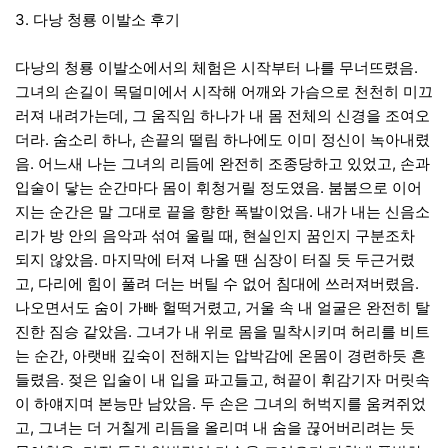
3.
다낭 청룡 이발소 후기
다낭의 청룡 이발소에서의 체험은 시작부터 나를 무너뜨렸음
.
그녀의 손길이 목덜미에서 시작해 어깨와 가슴으로 천천히 미끄
러져 내려가는데
,
그 움직임 하나가 내 몸 전체의 신경을 조여오
더라
.
숨소리 하나
,
손끝의 떨림 하나에도 이미 정신이 녹아내렸
음
.
어느새 나는 그녀의 리듬에 완전히 조종당하고 있었고
,
손과
입술이 닿는 순간마다 몸이 휘청거릴 정도였음
.
붐붐으로 이어
지는 순간은 말 그대로 끝을 향한 폭발이었음
.
내가 내는 신음소
리가 방 안의 음악과 섞여 울릴 때
,
현실인지 꿈인지 구분조차
되지 않았음
.
마지막에 터져 나올 땐 심장이 터질 듯 두근거렸
고
,
다리에 힘이 풀려 더는 버틸 수 없어 침대에 쓰러져버렸음
.
나오면서도 숨이 가빠 헐떡거렸고
,
거울 속 내 얼굴은 완전히 탈
진한 짐승 같았음
.
그녀가 내 위로 몸을 밀착시키며 허리를 비트
는 순간
,
아랫배 깊숙이 전해지는 압박감에 온몸이 경련하듯 흔
들렸음
.
젖은 입술이 내 입을 파고들고
,
혀끝이 휘감기자 머릿속
이 하얘지며 본능만 남았음
.
두 손은 그녀의 허벅지를 움켜쥐었
고
,
그녀는 더 거칠게 리듬을 올리며 내 숨을 끊어버리려는 듯