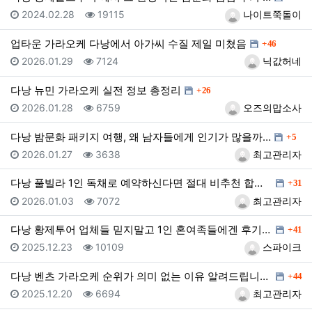
등록일
조회
등록자
2024.02.28
19115
나이트쭉돌이
댓글
업타운 가라오케 다낭에서 아가씨 수질 제일 미쳤음
46
등록일
조회
등록자
2026.01.29
7124
닉값허네
댓글
다낭 뉴민 가라오케 실전 정보 총정리
26
등록일
조회
등록자
2026.01.28
6759
오즈의맙소사
댓글
다낭 밤문화 패키지 여행, 왜 남자들에게 인기가 많을까…
5
등록일
조회
등록자
2026.01.27
3638
최고관리자
댓글
다낭 풀빌라 1인 독채로 예약하신다면 절대 비추천 합니…
31
등록일
조회
등록자
2026.01.03
7072
최고관리자
댓글
다낭 황제투어 업체들 믿지말고 1인 혼여족들에겐 후기인…
41
등록일
조회
등록자
2025.12.23
10109
스파이크
댓글
다낭 벤츠 가라오케 순위가 의미 없는 이유 알려드립니다…
44
등록일
조회
등록자
2025.12.20
6694
최고관리자