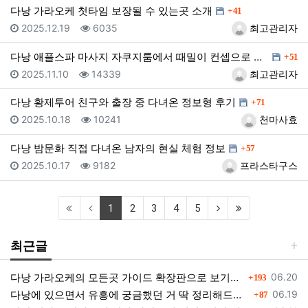
댓글
다낭 가라오케 첫타임 보장될 수 있는곳 소개
41
등록일
조회
등록자
2025.12.19
6035
최고관리자
댓글
다낭 애플스파 마사지 자쿠지룸에서 때밀이 컨셉으로 자리…
51
등록일
조회
등록자
2025.11.10
14339
최고관리자
댓글
다낭 황제투어 친구와 출장 중 다녀온 정보형 후기
71
등록일
조회
등록자
2025.10.18
10241
천마사효
댓글
다낭 밤문화 직접 다녀온 남자의 현실 체험 정보
57
등록일
조회
등록자
2025.10.17
9182
프라스타구스
(current)
(next)
(last)
1
2
3
4
5
최근글
댓글
등록일
다낭 가라오케의 모든곳 가이드 확장판으로 보기쉽게 정리
06.20
193
댓글
등록일
다낭에 있으면서 유흥에 궁금했던 거 딱 정리해드림 필독하셈
06.19
87
댓글