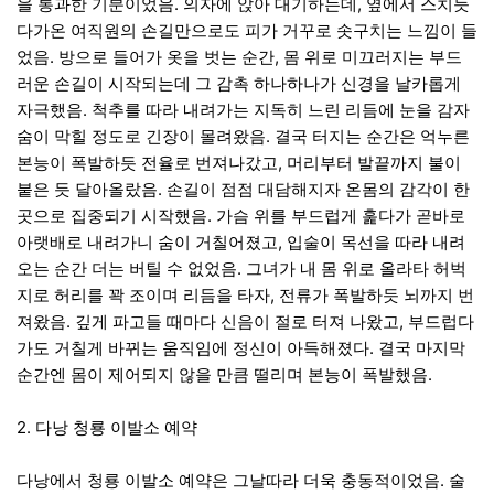
을 통과한 기분이었음
.
의자에 앉아 대기하는데
,
옆에서 스치듯
다가온 여직원의 손길만으로도 피가 거꾸로 솟구치는 느낌이 들
었음
.
방으로 들어가 옷을 벗는 순간
,
몸 위로 미끄러지는 부드
러운 손길이 시작되는데 그 감촉 하나하나가 신경을 날카롭게
자극했음
.
척추를 따라 내려가는 지독히 느린 리듬에 눈을 감자
숨이 막힐 정도로 긴장이 몰려왔음
.
결국 터지는 순간은 억누른
본능이 폭발하듯 전율로 번져나갔고
,
머리부터 발끝까지 불이
붙은 듯 달아올랐음
.
손길이 점점 대담해지자 온몸의 감각이 한
곳으로 집중되기 시작했음
.
가슴 위를 부드럽게 훑다가 곧바로
아랫배로 내려가니 숨이 거칠어졌고
,
입술이 목선을 따라 내려
오는 순간 더는 버틸 수 없었음
.
그녀가 내 몸 위로 올라타 허벅
지로 허리를 꽉 조이며 리듬을 타자
,
전류가 폭발하듯 뇌까지 번
져왔음
.
깊게 파고들 때마다 신음이 절로 터져 나왔고
,
부드럽다
가도 거칠게 바뀌는 움직임에 정신이 아득해졌다
.
결국 마지막
순간엔 몸이 제어되지 않을 만큼 떨리며 본능이 폭발했음
.
2.
다낭 청룡 이발소 예약
다낭에서 청룡 이발소 예약은 그날따라 더욱 충동적이었음
.
술