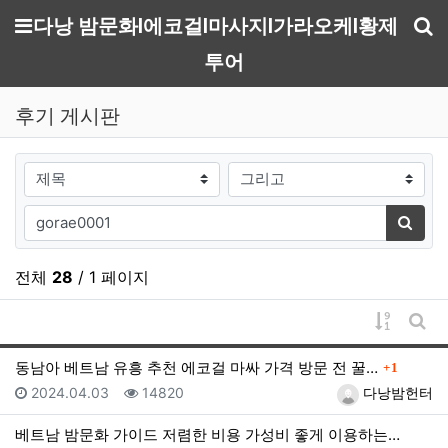
메뉴
다낭 밤문화I에코걸I마사지I가라오케I황제
기
투어
후기 게시판
검색대상
검색어
검색
전체
28
/ 1 페이지
게시물 
게시
댓글
동남아 베트남 유흥 추천 에코걸 마싸 가격 방문 전 꿀…
1
등록일
조회
등록자
2024.04.03
14820
다낭밤헌터
베트남 밤문화 가이드 저렴한 비용 가성비 좋게 이용하는…