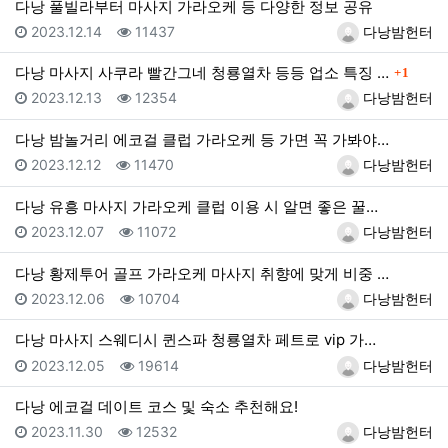
다낭 풀빌라부터 마사지 가라오케 등 다양한 정보 공유
등록일
조회
등록자
2023.12.14
11437
다낭밤헌터
댓글
다낭 마사지 사쿠라 빨간그네 청룡열차 등등 업소 특징 …
1
등록일
조회
등록자
2023.12.13
12354
다낭밤헌터
다낭 밤놀거리 에코걸 클럽 가라오케 등 가면 꼭 가봐야…
등록일
조회
등록자
2023.12.12
11470
다낭밤헌터
다낭 유흥 마사지 가라오케 클럽 이용 시 알면 좋은 꿀…
등록일
조회
등록자
2023.12.07
11072
다낭밤헌터
다낭 황제투어 골프 가라오케 마사지 취향에 맞게 비중 …
등록일
조회
등록자
2023.12.06
10704
다낭밤헌터
다낭 마사지 스웨디시 퀸스파 청룡열차 페트로 vip 가…
등록일
조회
등록자
2023.12.05
19614
다낭밤헌터
다낭 에코걸 데이트 코스 및 숙소 추천해요!
등록일
조회
등록자
2023.11.30
12532
다낭밤헌터