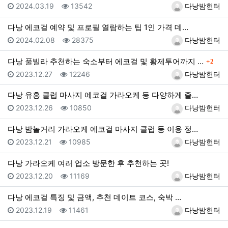
등록일
조회
등록자
2024.03.19
13542
다낭밤헌터
다낭 에코걸 예약 및 프로필 열람하는 팁 1인 가격 데…
등록일
조회
등록자
2024.02.08
28375
다낭밤헌터
댓글
다낭 풀빌라 추천하는 숙소부터 에코걸 및 황제투어까지 …
2
등록일
조회
등록자
2023.12.27
12246
다낭밤헌터
다낭 유흥 클럽 마사지 에코걸 가라오케 등 다양하게 즐…
등록일
조회
등록자
2023.12.26
10850
다낭밤헌터
다낭 밤놀거리 가라오케 에코걸 마사지 클럽 등 이용 정…
등록일
조회
등록자
2023.12.21
10985
다낭밤헌터
다낭 가라오케 여러 업소 방문한 후 추천하는 곳!
등록일
조회
등록자
2023.12.20
11169
다낭밤헌터
다낭 에코걸 특징 및 금액, 추천 데이트 코스, 숙박 …
등록일
조회
등록자
2023.12.19
11461
다낭밤헌터