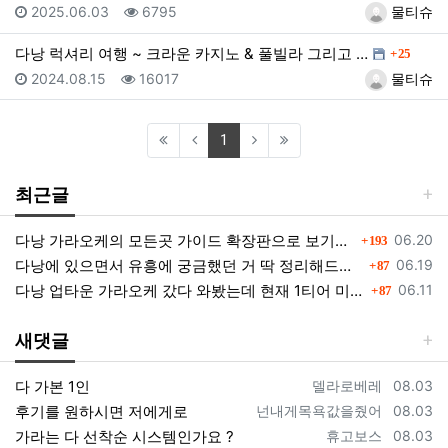
등록일
조회
등록자
2025.06.03
6795
물티슈
댓글
다낭 럭셔리 여행 ~ 크라운 카지노 & 풀빌라 그리고 …
25
등록일
조회
등록자
2024.08.15
16017
물티슈
(current)
1
최근글
댓글
등록일
다낭 가라오케의 모든곳 가이드 확장판으로 보기쉽게 정리
06.20
193
댓글
등록일
다낭에 있으면서 유흥에 궁금했던 거 딱 정리해드림 필독하셈
06.19
87
댓글
등록일
다낭 업타운 가라오케 갔다 와봤는데 현재 1티어 미쳤다. 직접 가봐라.
06.11
87
새댓글
등록자
등록일
다 가본 1인
델라로베레
08.03
등록자
등록일
후기를 원하시면 저에게로
넌내게목욕값을줬어
08.03
등록자
등록일
가라는 다 선착순 시스템인가요 ?
휴고보스
08.03