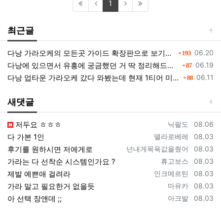
(current)
1
최근글
댓글
등록일
다낭 가라오케의 모든곳 가이드 확장판으로 보기쉽게 정리
06.20
193
댓글
등록일
다낭에 있으면서 유흥에 궁금했던 거 딱 정리해드림 필독하셈
06.19
87
댓글
등록일
다낭 업타운 가라오케 갔다 와봤는데 현재 1티어 미쳤다. 직접 가봐라.
06.11
88
새댓글
등록자
등록일
저두요 ㅎㅎㅎ
닉팔도
08.06
등록자
등록일
다 가본 1인
델라로베레
08.03
등록자
등록일
후기를 원하시면 저에게로
넌내게목욕값을줬어
08.03
등록자
등록일
가라는 다 선착순 시스템인가요 ?
휴고보스
08.03
등록자
등록일
제발 예쁜애 걸려라
인크메르틴
08.03
등록자
등록일
가라 말고 필요한거 없을듯
마유카
08.03
등록자
등록일
아 선택 장앤데 ;;
아크발
08.03