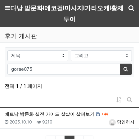
메뉴
다낭 밤문화I에코걸I마사지I가라오케I황제
기
투어
후기 게시판
검색대상
검색어
검색
전체
1
/ 1 페이지
게시물 
게시
댓글
베트남 밤문화 실전 가이드 샅샅이 살펴보기
44
등록일
조회
등록자
2025.10.10
9210
당연하지