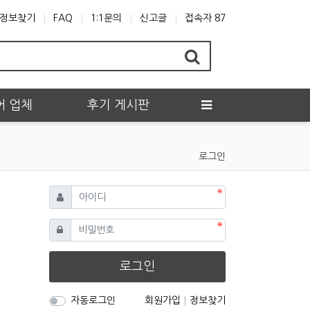
정보찾기
FAQ
1:1문의
신고글
접속자 87
어 업체
후기 게시판
로그인
필수
아이디
필수
비밀번호
로그인
자동로그인
회원가입
정보찾기