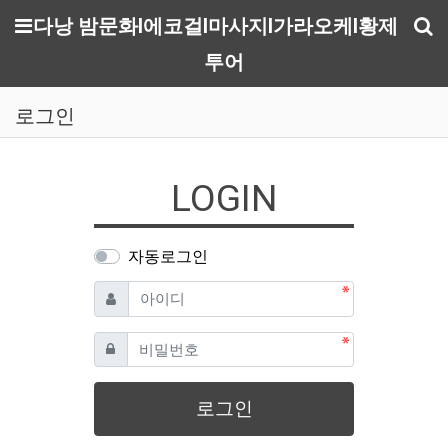
메뉴
다낭 밤문화I에코걸I마사지I가라오케I황제
기
투어
로그인
LOGIN
자동로그인
필수
아이디
필수
비밀번호
로그인