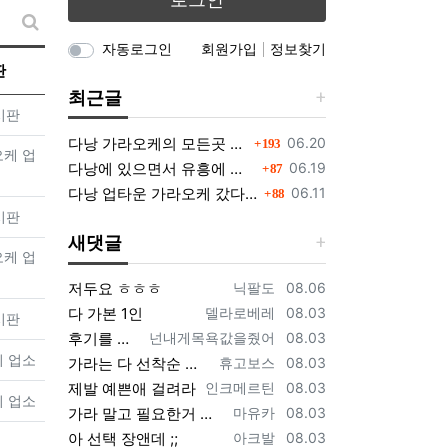
새글 검색
자동로그인
회원가입
정보찾기
판
최근글
시판
댓글
등록일
다낭 가라오케의 모든곳 가이드 확장판으로 보기쉽게 정리
06.20
193
오케 업
댓글
등록일
다낭에 있으면서 유흥에 궁금했던 거 딱 정리해드림 필독하셈
06.19
87
댓글
등록일
다낭 업타운 가라오케 갔다 와봤는데 현재 1티어 미쳤다. 직접 가봐라.
06.11
88
시판
새댓글
오케 업
등록자
등록일
저두요 ㅎㅎㅎ
닉팔도
08.06
등록자
등록일
다 가본 1인
델라로베레
08.03
시판
등록자
등록일
후기를 원하시면 저에게로
넌내게목욕값을줬어
08.03
지 업소
등록자
등록일
가라는 다 선착순 시스템인가요 ?
휴고보스
08.03
등록자
등록일
제발 예쁜애 걸려라
인크메르틴
08.03
지 업소
등록자
등록일
가라 말고 필요한거 없을듯
마유카
08.03
등록자
등록일
아 선택 장앤데 ;;
아크발
08.03