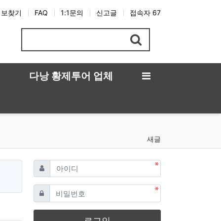
정보찾기
FAQ
1:1문의
신고글
접속자 67
다낭 황제투어 업체
새글
필수
아이디
필수
비밀번호
로그인