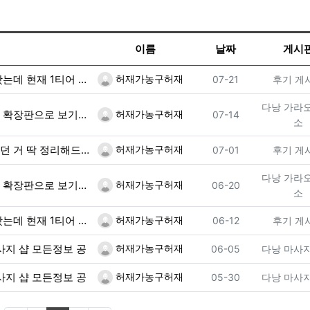
이름
날짜
게시
등록자
어 미쳤다. 직접 가봐라.
허재가농구허재
등록일
07-21
후기 게
다낭 가라
등록자
판으로 보기쉽게 정리
허재가농구허재
등록일
07-14
소
등록자
딱 정리해드림 필독하셈
허재가농구허재
등록일
07-01
후기 게
다낭 가라
등록자
판으로 보기쉽게 정리
허재가농구허재
등록일
06-20
소
등록자
어 미쳤다. 직접 가봐라.
허재가농구허재
등록일
06-12
후기 게
등록자
사지 샵 모든정보 공
허재가농구허재
등록일
06-05
다낭 마사
등록자
사지 샵 모든정보 공
허재가농구허재
등록일
05-30
다낭 마사