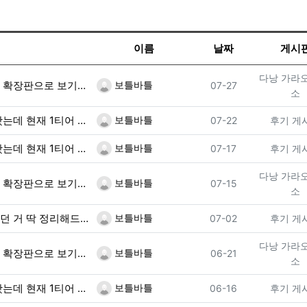
이름
날짜
게시
다낭 가라
등록자
판으로 보기쉽게 정리
보틀바틀
등록일
07-27
소
등록자
어 미쳤다. 직접 가봐라.
보틀바틀
등록일
07-22
후기 게
등록자
어 미쳤다. 직접 가봐라.
보틀바틀
등록일
07-17
후기 게
다낭 가라
등록자
판으로 보기쉽게 정리
보틀바틀
등록일
07-15
소
등록자
딱 정리해드림 필독하셈
보틀바틀
등록일
07-02
후기 게
다낭 가라
등록자
판으로 보기쉽게 정리
보틀바틀
등록일
06-21
소
등록자
어 미쳤다. 직접 가봐라.
보틀바틀
등록일
06-16
후기 게