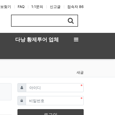
정보찾기
FAQ
1:1문의
신고글
접속자 86
다낭 황제투어 업체
새글
필수
아이디
필수
비밀번호
로그인