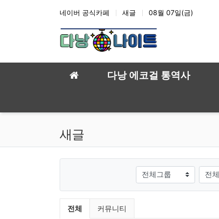
상단 네비
네이버 공식카페
새글
08월 07일(금)
메인 메뉴
다낭 에코걸 통역사
새글
게시판그룹
검색
전체게시물 그룹 목록
전체
커뮤니티