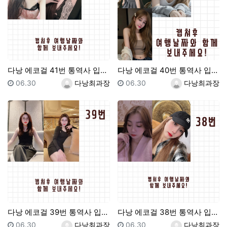
다낭 에코걸 41번 통역사 입니다
다낭 에코걸 40번 통역사 입니다
등록일
등록자
등록일
등록자
06.30
다낭최과장
06.30
다낭최과장
다낭 에코걸 39번 통역사 입니다
다낭 에코걸 38번 통역사 입니다
등록일
등록자
등록일
등록자
06.30
다낭최과장
06.30
다낭최과장