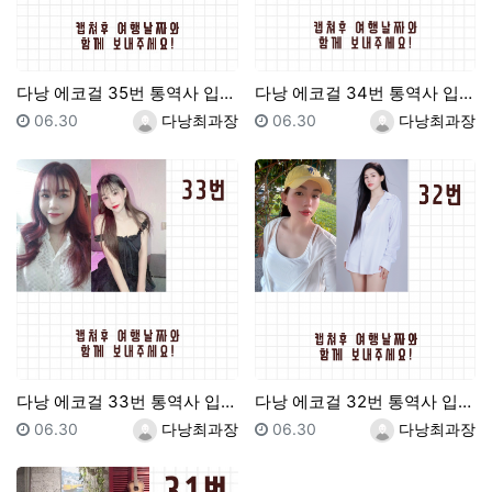
다낭 에코걸 35번 통역사 입니다
다낭 에코걸 34번 통역사 입니다
등록일
등록자
등록일
등록자
06.30
다낭최과장
06.30
다낭최과장
다낭 에코걸 33번 통역사 입니다
다낭 에코걸 32번 통역사 입니다
등록일
등록자
등록일
등록자
06.30
다낭최과장
06.30
다낭최과장