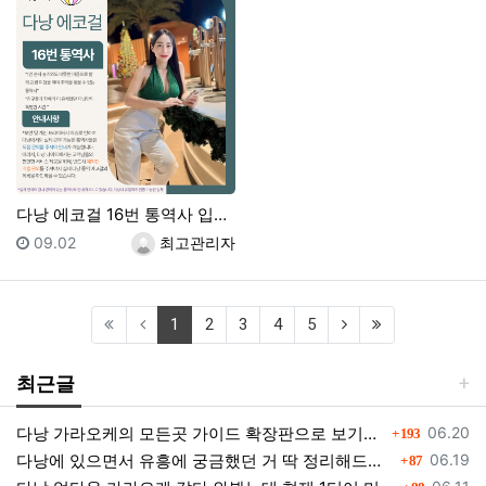
다낭 에코걸 16번 통역사 입니다.
등록일
등록자
09.02
최고관리자
(current)
(next)
(last)
1
2
3
4
5
최근글
댓글
등록일
다낭 가라오케의 모든곳 가이드 확장판으로 보기쉽게 정리
06.20
193
댓글
등록일
다낭에 있으면서 유흥에 궁금했던 거 딱 정리해드림 필독하셈
06.19
87
댓글
등록일