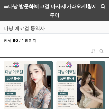
메뉴
다낭 밤문화I에코걸I마사지I가라오케I황제
기
투어
다낭 에코걸 통역사
전체
90
/ 1 페이지
게시물 
게시