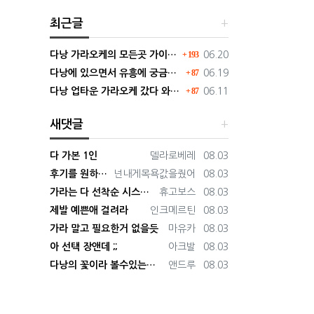
최근글
댓글
등록일
다낭 가라오케의 모든곳 가이드 확장판으로 보기쉽게 정리
193
06.20
댓글
등록일
다낭에 있으면서 유흥에 궁금했던 거 딱 정리해드림 필독하셈
87
06.19
댓글
등록일
다낭 업타운 가라오케 갔다 와봤는데 현재 1티어 미쳤다. 직접 가봐라.
87
06.11
새댓글
등록자
등록일
다 가본 1인
델라로베레
08.03
등록자
등록일
후기를 원하시면 저에게로
넌내게목욕값을줬어
08.03
등록자
등록일
가라는 다 선착순 시스템인가요 ?
휴고보스
08.03
등록자
등록일
제발 예쁜애 걸려라
인크메르틴
08.03
등록자
등록일
가라 말고 필요한거 없을듯
마유카
08.03
등록자
등록일
아 선택 장앤데 ;;
아크발
08.03
등록자
등록일
다낭의 꽃이라 볼수있는거네
앤드루
08.03