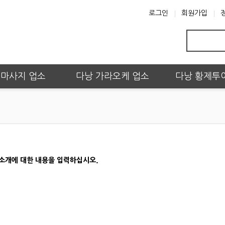
로그인
회원가입
 마사지 업소
다낭 가라오케 업소
다낭 황제투
소개에 대한 내용을 입력하십시오.