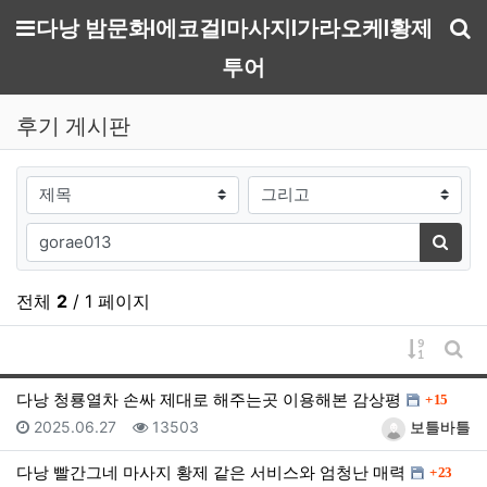
메뉴
다낭 밤문화I에코걸I마사지I가라오케I황제
기
투어
후기 게시판
검색대상
검색어
검색
전체
2
/ 1 페이지
게시물 
게시
댓글
다낭 청룡열차 손싸 제대로 해주는곳 이용해본 감상평
15
등록일
조회
등록자
2025.06.27
13503
보틀바틀
댓글
다낭 빨간그네 마사지 황제 같은 서비스와 엄청난 매력
23