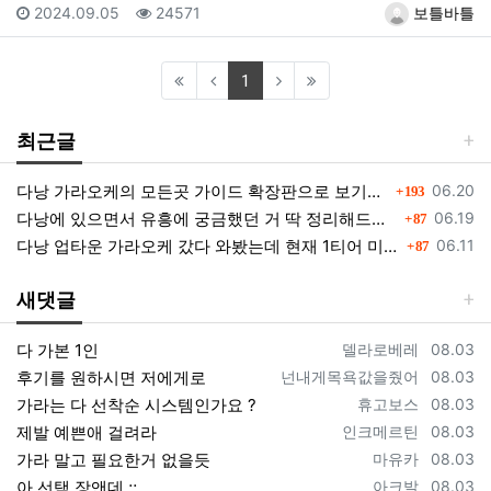
등록일
조회
등록자
2024.09.05
24571
보틀바틀
(current)
1
최근글
댓글
등록일
다낭 가라오케의 모든곳 가이드 확장판으로 보기쉽게 정리
06.20
193
댓글
등록일
다낭에 있으면서 유흥에 궁금했던 거 딱 정리해드림 필독하셈
06.19
87
댓글
등록일
다낭 업타운 가라오케 갔다 와봤는데 현재 1티어 미쳤다. 직접 가봐라.
06.11
87
새댓글
등록자
등록일
다 가본 1인
델라로베레
08.03
등록자
등록일
후기를 원하시면 저에게로
넌내게목욕값을줬어
08.03
등록자
등록일
가라는 다 선착순 시스템인가요 ?
휴고보스
08.03
등록자
등록일
제발 예쁜애 걸려라
인크메르틴
08.03
등록자
등록일
가라 말고 필요한거 없을듯
마유카
08.03
등록자
등록일
아 선택 장앤데 ;;
아크발
08.03