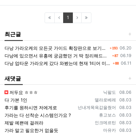
(current)
1
최근글
댓글
등록일
다낭 가라오케의 모든곳 가이드 확장판으로 보기쉽게 정리
06.20
193
댓글
등록일
다낭에 있으면서 유흥에 궁금했던 거 딱 정리해드림 필독하셈
06.19
87
댓글
등록일
다낭 업타운 가라오케 갔다 와봤는데 현재 1티어 미쳤다. 직접 가봐라.
06.11
88
새댓글
등록자
등록일
저두요 ㅎㅎㅎ
닉팔도
08.06
등록자
등록일
다 가본 1인
델라로베레
08.03
등록자
등록일
후기를 원하시면 저에게로
넌내게목욕값을줬어
08.03
등록자
등록일
가라는 다 선착순 시스템인가요 ?
휴고보스
08.03
등록자
등록일
제발 예쁜애 걸려라
인크메르틴
08.03
등록자
등록일
가라 말고 필요한거 없을듯
마유카
08.03