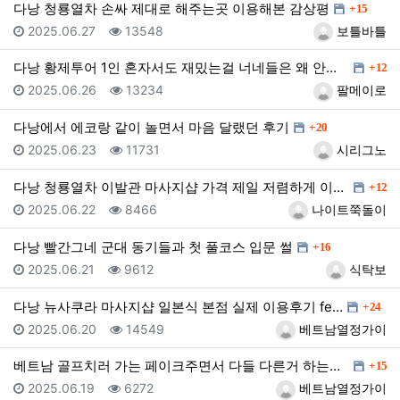
댓글
다낭 청룡열차 손싸 제대로 해주는곳 이용해본 감상평
15
등록일
조회
등록자
2025.06.27
13548
보틀바틀
댓글
다낭 황제투어 1인 혼자서도 재밌는걸 너네들은 왜 안함…
12
등록일
조회
등록자
2025.06.26
13234
팔메이로
댓글
다낭에서 에코랑 같이 놀면서 마음 달랬던 후기
20
등록일
조회
등록자
2025.06.23
11731
시리그노
댓글
다낭 청룡열차 이발관 마사지샵 가격 제일 저렴하게 이용…
12
등록일
조회
등록자
2025.06.22
8466
나이트쭉돌이
댓글
다낭 빨간그네 군대 동기들과 첫 풀코스 입문 썰
16
등록일
조회
등록자
2025.06.21
9612
식탁보
댓글
다낭 뉴사쿠라 마사지샵 일본식 본점 실제 이용후기 fe…
24
등록일
조회
등록자
2025.06.20
14549
베트남열정가이
댓글
베트남 골프치러 가는 페이크주면서 다들 다른거 하는거 …
15
등록일
조회
등록자
2025.06.19
6272
베트남열정가이