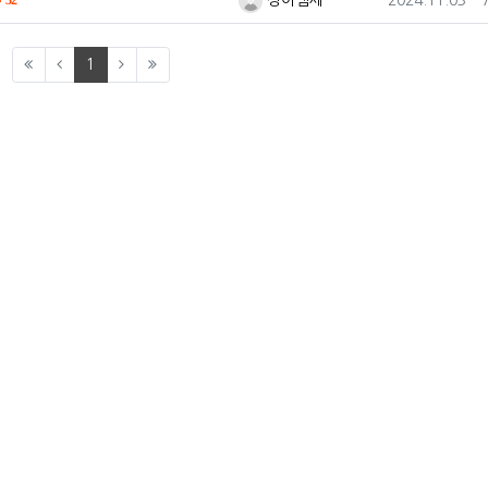
(current)
1