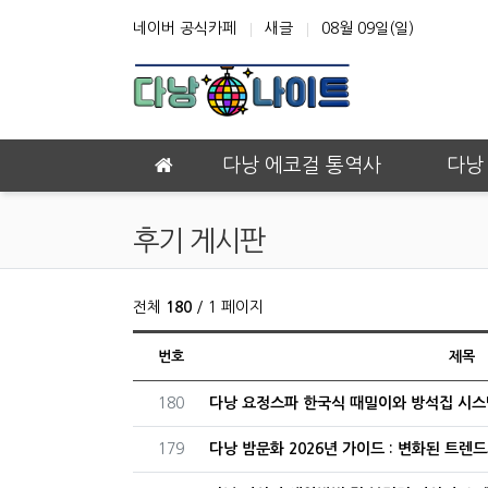
상단 네비
네이버 공식카페
새글
08월 09일(일)
메인 메뉴
다낭 에코걸 통역사
다낭
후기 게시판
전체
180
/ 1 페이지
번호
제목
번호
180
다낭 요정스파 한국식 때밀이와 방석집 시스
번호
179
다낭 밤문화 2026년 가이드 : 변화된 트렌