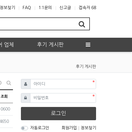
정보찾기
FAQ
1:1문의
신고글
접속자 68
어 업체
후기 게시판
후기 게시판
필수
아이디
날짜순 정렬
게시판 검색
필수
비밀번호
조회
조회
10600
로그인
조회
4650
자동로그인
회원가입
정보찾기