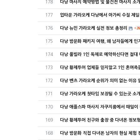
번호
178
다낭 마사지 예약방법 및 불건전 마사지 소개
번호
177
업타운 가라오케 다낭에서 아가씨 수질 제일
댓
번호
176
다낭 뉴민 가라오케 실전 정보 총정리
26
번호
175
다낭 밤문화 패키지 여행, 왜 남자들에게 인
번호
174
다낭 풀빌라 1인 독채로 예약하신다면 절대 
번호
173
다낭 황제투어 업체들 믿지말고 1인 혼여족
번호
172
다낭 벤츠 가라오케 순위가 의미 없는 이유
번호
171
다낭 가라오케 첫타임 보장될 수 있는곳 소
번호
170
다낭 애플스파 마사지 자쿠지룸에서 때밀이
번호
169
다낭 황제투어 친구와 출장 중 다녀온 정보형
번호
168
다낭 밤문화 직접 다녀온 남자의 현실 체험 