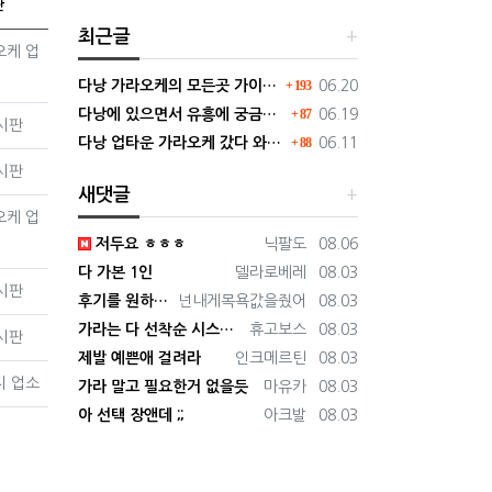
판
최근글
오케 업
댓글
등록일
다낭 가라오케의 모든곳 가이드 확장판으로 보기쉽게 정리
193
06.20
댓글
등록일
다낭에 있으면서 유흥에 궁금했던 거 딱 정리해드림 필독하셈
87
06.19
시판
댓글
등록일
다낭 업타운 가라오케 갔다 와봤는데 현재 1티어 미쳤다. 직접 가봐라.
88
06.11
시판
새댓글
오케 업
등록자
등록일
저두요 ㅎㅎㅎ
닉팔도
08.06
등록자
등록일
다 가본 1인
델라로베레
08.03
시판
등록자
등록일
후기를 원하시면 저에게로
넌내게목욕값을줬어
08.03
등록자
등록일
가라는 다 선착순 시스템인가요 ?
휴고보스
08.03
시판
등록자
등록일
제발 예쁜애 걸려라
인크메르틴
08.03
지 업소
등록자
등록일
가라 말고 필요한거 없을듯
마유카
08.03
등록자
등록일
아 선택 장앤데 ;;
아크발
08.03