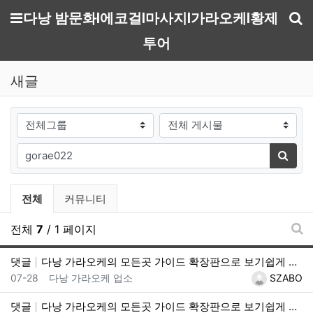
메뉴
다낭 밤문화I에코걸I마사지I가라오케I황제
기
투어
새글
게시판그룹
검색대상
필수
검색어
검색
전체게시물 그룹 목록
전체
커뮤니티
전체
7
/ 1 페이지
새
댓글
다낭 가라오케의 모든곳 가이드 확장판으로 보기쉽게 정리
등록일
등록자
07-28
다낭 가라오케 업소
SZABO
댓글
다낭 가라오케의 모든곳 가이드 확장판으로 보기쉽게 정리