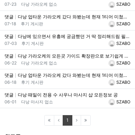
등록일
등록자
07-23
다낭 가라오케 업소
SZABO
댓글
다낭 업타운 가라오케 갔다 와봤는데 현재 1티어 미쳤다. 직접 가봐라.
등록일
등록자
07-18
후기 게시판
SZABO
댓글
다낭에 있으면서 유흥에 궁금했던 거 딱 정리해드림 필독하셈
등록일
등록자
07-03
후기 게시판
SZABO
댓글
다낭 가라오케의 모든곳 가이드 확장판으로 보기쉽게 정리
등록일
등록자
06-22
다낭 가라오케 업소
SZABO
댓글
다낭 업타운 가라오케 갔다 와봤는데 현재 1티어 미쳤다. 직접 가봐라.
등록일
등록자
06-18
후기 게시판
SZABO
댓글
다낭 때밀이 전용 수 사우나 마사지 샵 모든정보 공
등록일
등록자
06-01
다낭 마사지 업소
SZABO
(current)
1