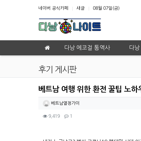
상단 네비
네이버 공식카페
새글
08월 07일(금)
메인 메뉴
다낭 에코걸 통역사
다낭
후기 게시판
베트남 여행 위한 환전 꿀팁 노하우
작성자 정보
작성
베트남열정가이
컨텐츠 정보
조회
댓글
9,419
1
본문