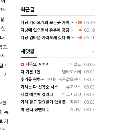
적어
최근글
그래
 잘
댓글
등록일
다낭 가라오케의 모든곳 가이드 확장판으로 보기쉽게 정리
193
06.20
댓글
만한
등록일
다낭에 있으면서 유흥에 궁금했던 거 딱 정리해드림 필독하셈
87
06.19
댓글
이나
등록일
다낭 업타운 가라오케 갔다 와봤는데 현재 1티어 미쳤다. 직접 가봐라.
88
06.11
었고,
새댓글
만한
등록자
등록일
저두요 ㅎㅎㅎ
닉팔도
08.06
즐겁게
등록자
등록일
다 가본 1인
델라로베레
08.03
 보
등록자
등록일
후기를 원하시면 저에게로
넌내게목욕값을줬어
08.03
등록자
등록일
가라는 다 선착순 시스템인가요 ?
휴고보스
08.03
등록자
등록일
제발 예쁜애 걸려라
인크메르틴
08.03
등록자
등록일
가라 말고 필요한거 없을듯
마유카
08.03
대한
등록자
등록일
아 선택 장앤데 ;;
아크발
08.03
. 특
로 거