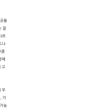
 곳을
는 걸
다르
드나
만큼
항에
 고
 우
, 가
 가능