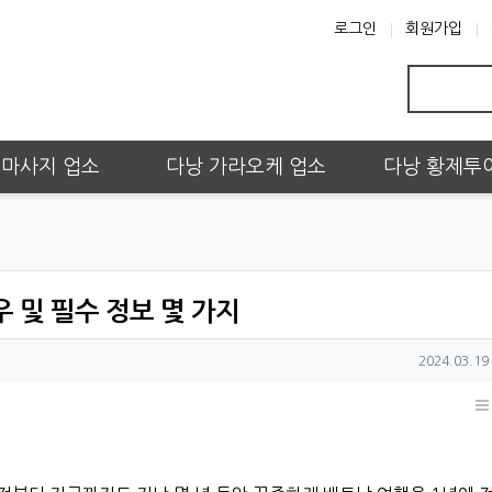
로그인
회원가입
 마사지 업소
다낭 가라오케 업소
다낭 황제투
 및 필수 정보 몇 가지
작성일
2024.03.19 