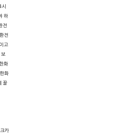
4시
야 하
 환전
 환전
붙이고
 보
 한화
 한화
 꿀
체크카