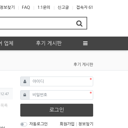
정보찾기
FAQ
1:1문의
신고글
접속자 61
어 업체
후기 게시판
후기 게시판
필수
아이디
필수
비밀번호
12:47
목록
로그인
자동로그인
회원가입
정보찾기