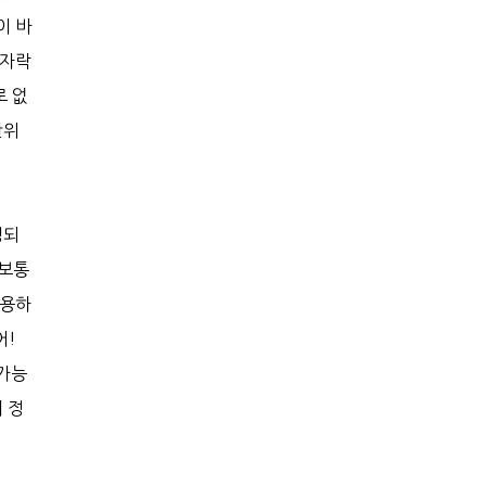
이 바
끝자락
로 없
단위
정되
 보통
이용하
어!
 가능
 정