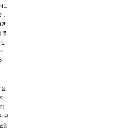
훔치는
든.
M만
행 돌
이런
마트
하게
‘신
별로
어.
원 단
환전할