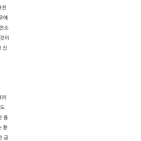
환전
경우에
환전소
 것이
 신
여러
다도
전 용
는 환
한 금