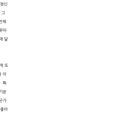
 정신
 그
전체
누루마
에 닿
게 또
차 이
. 특
술기운
누군가
 좋아