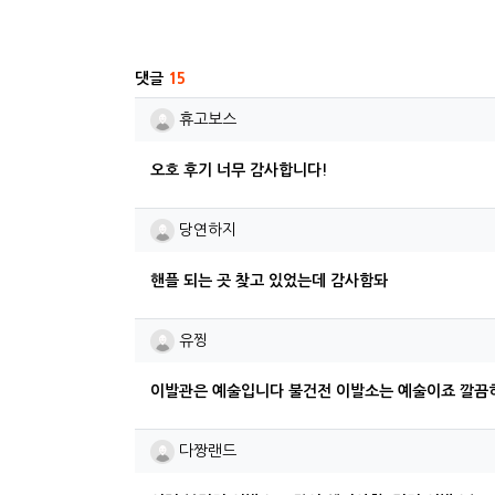
관련자료
댓글
15
휴고보스님의 댓글
휴고보스
오호 후기 너무 감사합니다!
당연하지님의 댓글
당연하지
핸플 되는 곳 찾고 있었는데 감사함돠
유찡님의 댓글
유찡
이발관은 예술입니다 불건전 이발소는 예술이죠 깔끔
다짱랜드님의 댓글
다짱랜드