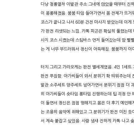
다낭 청룡열차 이발관 주소 그네에 앉았을 때부터 진짜
이 몽롱해졌음. 붐붐 타임 들어가면서 몸 전체가 뜨거워
코스가 끝나고 나서 60분 건전 마사지 받았는데 이게
가 완전 리셋되는 느낌. 카톡 피곤은 확실히 풀렸는데
사지 코스 시켰는데 스팀바스 먼저 들어갔는데 땀 뻘
는 게 너무 부드러워서 정신이 아득해짐. 붐붐까지 이
터치 그리고 가라오케는 완전 별세계였음. 4인 1세트 
완전 푸짐함. 아가씨들이 와서 분위기 확 띄워주는데 
발관 소주세트 양주세트 넘어가면서 분위기 점점 더 과
히 아가씨들이 숏타임 롱타임 진행하는데 팁 걱정 안 
이 돌면서 정신은 점점 멍해지고 몸은 더 후기 예민해
는 조용히 음악에 취해있고 그 분위기가 완전 미친 듯
서 계속 붙잡고 싶었음. 사람 냄새 진하게 카톡 나고 