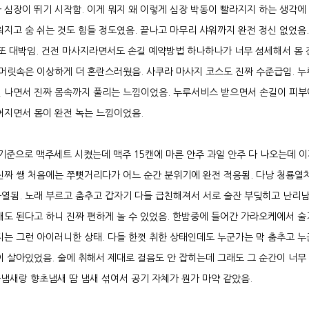
 심장이 뛰기 시작함. 이게 뭐지 왜 이렇게 심장 박동이 빨라지지 하는 생각에
지고 숨 쉬는 것도 힘들 정도였음. 끝나고 마무리 샤워까지 완전 정신 없었음.
 또 대박임. 건전 마사지라면서도 손길 예약방법 하나하나가 너무 섬세해서 몸 
 머릿속은 이상하게 더 혼란스러웠음. 사쿠라 마사지 코스도 진짜 수준급임. 
뻘 나면서 진짜 몸속까지 풀리는 느낌이었음. 누루서비스 받으면서 손길이 피부
어지면서 몸이 완전 녹는 느낌이었음.
기준으로 맥주세트 시켰는데 맥주 15캔에 마른 안주 과일 안주 다 나오는데 이
진짜 쌩 처음에는 쭈뼛거리다가 어느 순간 분위기에 완전 적응됨. 다낭 청룡열
열됨. 노래 부르고 춤추고 갑자기 다들 급친해져서 서로 술잔 부딪히고 난리남
해도 된다고 하니 진짜 편하게 놀 수 있었음. 한밤중에 들어간 가라오케에서 
지는 그런 아이러니한 상태. 다들 한껏 취한 상태인데도 누군가는 막 춤추고 
이 살아있었음. 술에 취해서 제대로 걸음도 안 잡히는데 그래도 그 순간이 너무
술냄새랑 향초냄새 땀 냄새 섞여서 공기 자체가 뭔가 마약 같았음.