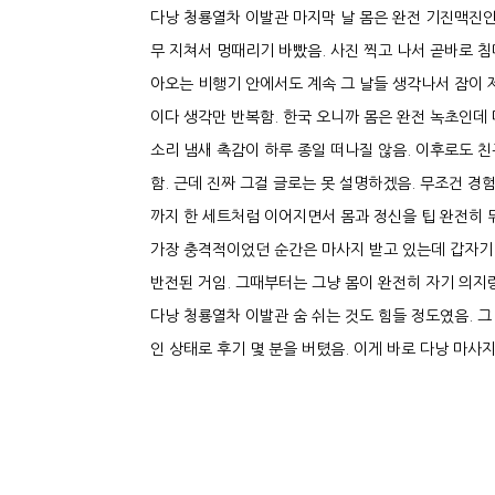
다낭 청룡열차 이발관 마지막 날 몸은 완전 기진맥진인데
무 지쳐서 멍때리기 바빴음. 사진 찍고 나서 곧바로 침
아오는 비행기 안에서도 계속 그 날들 생각나서 잠이 제
이다 생각만 반복함. 한국 오니까 몸은 완전 녹초인데 
소리 냄새 촉감이 하루 종일 떠나질 않음. 이후로도 
함. 근데 진짜 그걸 글로는 못 설명하겠음. 무조건 
까지 한 세트처럼 이어지면서 몸과 정신을 팁 완전히 
가장 충격적이었던 순간은 마사지 받고 있는데 갑자기
반전된 거임. 그때부터는 그냥 몸이 완전히 자기 의지
다낭 청룡열차 이발관 숨 쉬는 것도 힘들 정도였음. 그
인 상태로 후기 몇 분을 버텼음. 이게 바로 다낭 마사