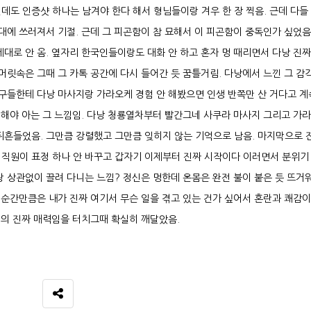
도 인증샷 하나는 남겨야 한다 해서 형님들이랑 겨우 한 장 찍음. 근데 다들 
대에 쓰러져서 기절. 근데 그 피곤함이 참 묘해서 이 피곤함이 중독인가 싶었음
대로 안 옴. 옆자리 한국인들이랑도 대화 안 하고 혼자 멍 때리면서 다낭 진짜
머릿속은 그때 그 카톡 공간에 다시 들어간 듯 꿈틀거림. 다낭에서 느낀 그 감
친구들한테 다낭 마사지랑 가라오케 경험 안 해봤으면 인생 반쪽만 산 거다고 계
경험해야 아는 그 느낌임. 다낭 청룡열차부터 빨간그네 사쿠라 마사지 그리고 가
뒤흔들었음. 그만큼 강렬했고 그만큼 잊히지 않는 기억으로 남음. 마지막으로 
 직원이 표정 하나 안 바꾸고 갑자기 이제부터 진짜 시작이다 이러면서 분위기
랑 상관없이 끌려 다니는 느낌? 정신은 멍한데 온몸은 완전 불이 붙은 듯 뜨거
 순간만큼은 내가 진짜 여기서 무슨 일을 겪고 있는 건가 싶어서 혼란과 쾌감이
지의 진짜 매력임을 터치그때 확실히 깨달았음.