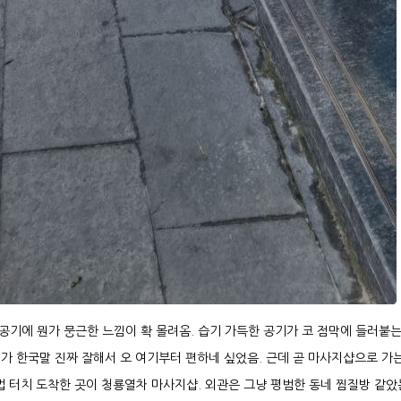
기에 뭔가 뭉근한 느낌이 확 몰려옴. 습기 가득한 공기가 코 점막에 들러붙는
씨가 한국말 진짜 잘해서 오 여기부터 편하네 싶었음. 근데 곧 마사지샵으로 가
법 터치 도착한 곳이 청룡열차 마사지샵. 외관은 그냥 평범한 동네 찜질방 같