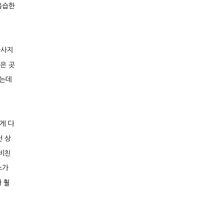
음습한
마사지
은 곳
었는데
게 다
런 상
 비친
스가
 훨