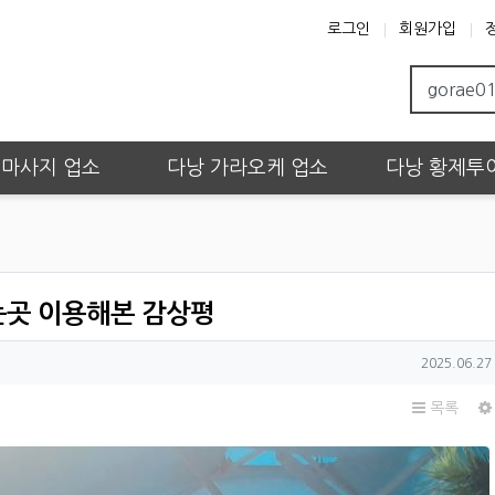
로그인
회원가입
 마사지 업소
다낭 가라오케 업소
다낭 황제투
는곳 이용해본 감상평
작성일
2025.06.27 
목록