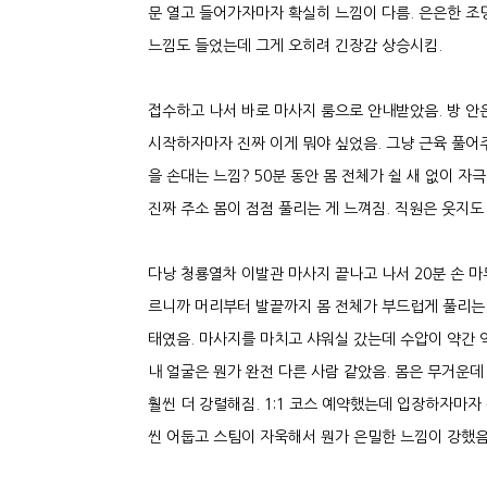
문 열고 들어가자마자 확실히 느낌이 다름. 은은한 조
느낌도 들었는데 그게 오히려 긴장감 상승시킴.
접수하고 나서 바로 마사지 룸으로 안내받았음. 방 
시작하자마자 진짜 이게 뭐야 싶었음. 그냥 근육 풀어주
을 손대는 느낌? 50분 동안 몸 전체가 쉴 새 없이 
진짜 주소 몸이 점점 풀리는 게 느껴짐. 직원은 웃지
다낭 청룡열차 이발관 마사지 끝나고 나서 20분 손 마
르니까 머리부터 발끝까지 몸 전체가 부드럽게 풀리는 
태였음. 마사지를 마치고 샤워실 갔는데 수압이 약간 
내 얼굴은 뭔가 완전 다른 사람 같았음. 몸은 무거운데
훨씬 더 강렬해짐. 1:1 코스 예약했는데 입장하자마
씬 어둡고 스팀이 자욱해서 뭔가 은밀한 느낌이 강했음