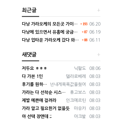
최근글
댓글
등록일
다낭 가라오케의 모든곳 가이드 확장판으로 보기쉽게 정리
193
06.20
댓글
등록일
다낭에 있으면서 유흥에 궁금했던 거 딱 정리해드림 필독하셈
87
06.19
댓글
등록일
다낭 업타운 가라오케 갔다 와봤는데 현재 1티어 미쳤다. 직접 가봐라.
88
06.11
새댓글
등록자
등록일
저두요 ㅎㅎㅎ
닉팔도
08.06
등록자
등록일
다 가본 1인
델라로베레
08.03
등록자
등록일
후기를 원하시면 저에게로
넌내게목욕값을줬어
08.03
등록자
등록일
가라는 다 선착순 시스템인가요 ?
휴고보스
08.03
등록자
등록일
제발 예쁜애 걸려라
인크메르틴
08.03
등록자
등록일
가라 말고 필요한거 없을듯
마유카
08.03
등록자
등록일
아 선택 장앤데 ;;
아크발
08.03