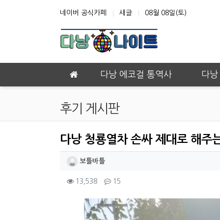
상단 네비
네이버 공식카페
새글
08월 08일(토)
메인 메뉴
다낭 에코걸 통역사
다낭
후기 게시판
다낭 청룡열차 손싸 제대로 해주
작성자 정보
작성
보틀바틀
컨텐츠 정보
조회
댓글
13,538
15
본문