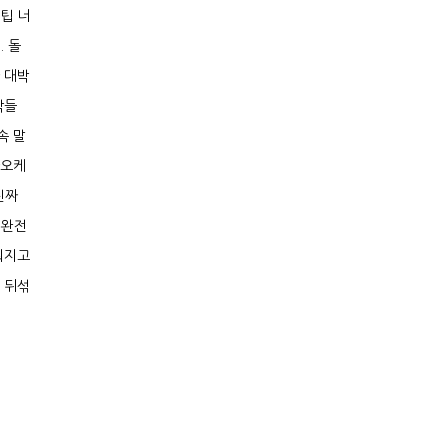
팁 너
. 돌
 대박
각들
속 말
라오케
진짜
 완전
워지고
 뒤섞