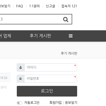
정보찾기
FAQ
1:1문의
신고글
접속자 121
어 업체
후기 게시판
후기 게시판
필수
아이디
필수
비밀번호
13:22
관리
로그인
자동로그인
회원가입
정보찾기