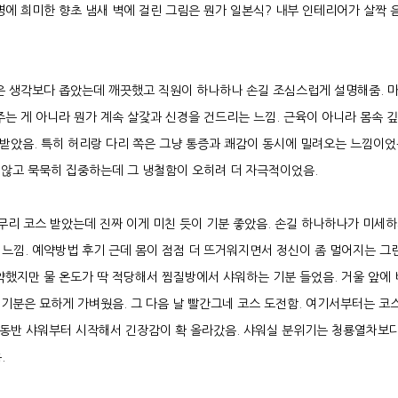
명에 희미한 향초 냄새 벽에 걸린 그림은 뭔가 일본식? 내부 인테리어가 살짝 
안은 생각보다 좁았는데 깨끗했고 직원이 하나하나 손길 조심스럽게 설명해줌. 
는 게 아니라 뭔가 계속 살갗과 신경을 건드리는 느낌. 근육이 아니라 몸속 깊
자극받았음. 특히 허리랑 다리 쪽은 그냥 통증과 쾌감이 동시에 밀려오는 느낌이
도 않고 묵묵히 집중하는데 그 냉철함이 오히려 더 자극적이었음.
무리 코스 받았는데 진짜 이게 미친 듯이 기분 좋았음. 손길 하나하나가 미세하
느낌. 예약방법 후기 근데 몸이 점점 더 뜨거워지면서 정신이 좀 멀어지는 그
약했지만 물 온도가 딱 적당해서 찜질방에서 샤워하는 기분 들었음. 거울 앞에
 기분은 묘하게 가벼웠음. 그 다음 날 빨간그네 코스 도전함. 여기서부터는 코
자 동반 샤워부터 시작해서 긴장감이 확 올라갔음. 샤워실 분위기는 청룡열차보다
.