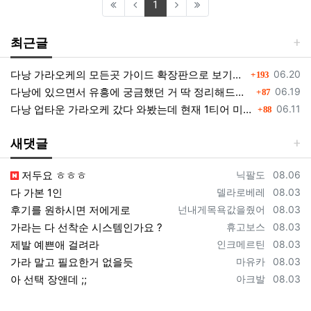
(current)
1
최근글
댓글
등록일
다낭 가라오케의 모든곳 가이드 확장판으로 보기쉽게 정리
06.20
193
댓글
등록일
다낭에 있으면서 유흥에 궁금했던 거 딱 정리해드림 필독하셈
06.19
87
댓글
등록일
다낭 업타운 가라오케 갔다 와봤는데 현재 1티어 미쳤다. 직접 가봐라.
06.11
88
새댓글
등록자
등록일
저두요 ㅎㅎㅎ
닉팔도
08.06
등록자
등록일
다 가본 1인
델라로베레
08.03
등록자
등록일
후기를 원하시면 저에게로
넌내게목욕값을줬어
08.03
등록자
등록일
가라는 다 선착순 시스템인가요 ?
휴고보스
08.03
등록자
등록일
제발 예쁜애 걸려라
인크메르틴
08.03
등록자
등록일
가라 말고 필요한거 없을듯
마유카
08.03
등록자
등록일
아 선택 장앤데 ;;
아크발
08.03