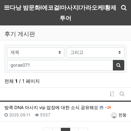
메뉴
다낭 밤문화I에코걸I마사지I가라오케I황제
기
투어
후기 게시판
검색대상
검색어
검색
전체
1
/ 1 페이지
게시물 
게시
댓글
방콕 DNA 마사지 vip 업장에 대한 소식 공유해요
29
등록일
조회
등록자
2025.09.11
5557
천둥