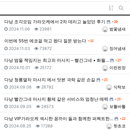
게시물 
게시
댓글
다낭 조각모임 가라오케에서 2차 데리고 놀았던 후기
20
등록일
조회
등록자
2024.11.06
23981
밤꽃냄새
댓글
이번에 55번 에코걸 먹고 왔다 질문 받는다
32
등록일
조회
등록자
2024.11.03
73872
징어냄새
댓글
다낭 밤을 책임지는 최고의 마사지 – 빨간그네 • 화월…
27
등록일
조회
등록자
2024.10.01
25172
이런된장
댓글
다낭 청룡열차 마사지 에서 맛본 극락 같은 손길
23
등록일
조회
등록자
2024.09.08
26792
식탁보
댓글
다낭 빨간그네 마사지 황제 같은 서비스와 엄청난 매력
23
등록일
조회
등록자
2024.09.05
24573
보틀바틀
댓글
다낭 VIP가라오케 섹시한 꽁까이 들과 함께한 퍼펙트한…
22
등록일
조회
등록자
2024.08.25
17288
핫초코