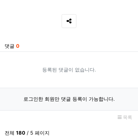
SNS 공유
관련자료
댓글
0
등록된 댓글이 없습니다.
로그인한 회원만 댓글 등록이 가능합니다.
목록
전체
180
/ 5 페이지