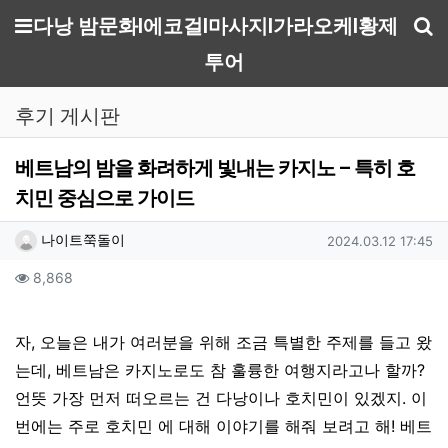
메뉴
다낭 밤문화I에코걸I마사지I가라오케I황제
기
투어
후기 게시판
베트남의 밤을 화려하게 빛내는 카지노 – 특히 호
치민 중심으로 가이드
작성자 정보
작성
작성일
나이트쭉돌이
2024.03.12 17:45
컨텐츠 정보
조회
8,868
본문
자, 오늘은 내가 여러분을 위해 조금 특별한 주제를 들고 왔
는데, 베트남은 카지노로도 참 훌륭한 여행지라고나 할까?
언뜻 가장 먼저 떠오르는 건 다낭이나 호치민이 있겠지. 이
번에는 주로 호치민 에 대해 이야기를 해줘 보려고 해! 베트