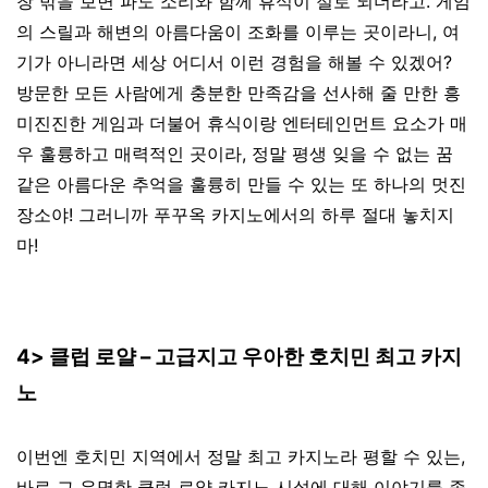
창 밖을 보면 파도 소리와 함께 휴식이 절로 되더라고. 게임
의 스릴과 해변의 아름다움이 조화를 이루는 곳이라니, 여
기가 아니라면 세상 어디서 이런 경험을 해볼 수 있겠어?
방문한 모든 사람에게 충분한 만족감을 선사해 줄 만한 흥
미진진한 게임과 더불어 휴식이랑 엔터테인먼트 요소가 매
우 훌륭하고 매력적인 곳이라, 정말 평생 잊을 수 없는 꿈
같은 아름다운 추억을 훌륭히 만들 수 있는 또 하나의 멋진
장소야! 그러니까 푸꾸옥 카지노에서의 하루 절대 놓치지
마!
4> 클럽 로얄 – 고급지고 우아한 호치민 최고 카지
노
이번엔 호치민 지역에서 정말 최고 카지노라 평할 수 있는,
바로 그 유명한 클럽 로얄 카지노 시설에 대해 이야기를 좀